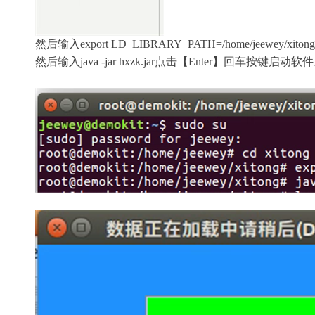
然后输入export LD_LIBRARY_PATH=/home/jeewey/x
然后输入java -jar hxzk.jar点击【Enter】回车按键启动软