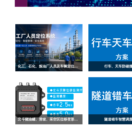
化工、石化、炼油厂人员及车辆定位方案
行车、天车防碰
化工生产环境复杂多变，厂区内广泛分
通过在行车上安装精准测
布着易燃易爆、有毒有害、高温高压等
之间实时互相测距，设定
高风险区域，一旦发生泄漏、火灾、爆
R,当行车2和行车1或者行
炸或中毒等事故，极易造成重大人员伤
R时，就会触发继电器工
亡。事故发生后，企业能否第一时间准
器提醒司机或者切断电源
确掌握现场人员分布情况，直接影响疏
作。
散组织与应急救援的效率，关乎每一位
北斗储油罐、滑坡、采空区位移变形监测方案
隧道错车智慧调
员工的生命安全。
北斗位移监测可实现水平±2.5毫米，垂
铁路隧道施工过程中，由