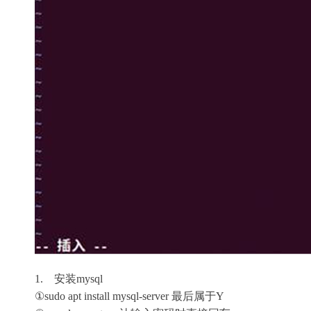
1. 安装mysql
①sudo apt install mysql-server 最后属于Y