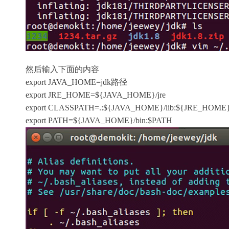
然后输入下面的内容
export JAVA_HOME=jdk路径
export JRE_HOME=${JAVA_HOME}/jre
export CLASSPATH=.:${JAVA_HOME}/lib:${JRE_HOME}/
export PATH=${JAVA_HOME}/bin:$PATH