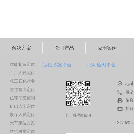
直±5.0毫米的位置变化监测，可以用于
较窄，只在固定的距离处
滑坡，道路边坡，采空区，尾矿库，水
当车辆交汇位置距离错车
库大坝，铁塔，储油罐等的形变监测，
时候车辆需要倒车到错车
通过长期的连续监测，掌握被监测体的
车，这就会导致花费很多
位置变化趋势，避免灾害事故发生。
大大的降低了工作效率。
解决方案
公司产品
应用案例
智能制造定位
定位系统平台
北斗监测平台
工厂人员定位
化工石化行业
地址
隧道管廊定位
电话
位移形变监测
传真
矿山人车定位
邮箱
展厅人员定位
扫二维码微信沟
天车定位方案
通
版权所有
数据机房定位