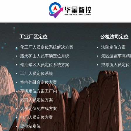
工业厂区定位
公检法司定位
化工厂人员定位系统解决方案
法院定位方案
넷
넷
露天矿山人员车辆定位系统
景区游览车高精
넷
넷
储油罐区人员定位系统方案
戒毒所人员定位
넷
넷
工厂人员定位系统
넷
室内外融合定位方案
넷
车辆定位方案工厂内
넷
港口人员定位方案
넷
人员定位免布线方案
넷
电厂人员定位方案
넷
变电站定位
넷