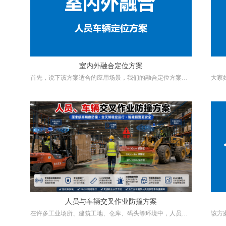
室内外融合定位方案
首先，说下该方案适合的应用场景，我们的融合定位方案适
大家
合在室外区域范围较大，同时又有室内空间需要精确定位的
确定
场景下使用。该方案能实现人员、车辆的室内外精确定位，
车、
室外精度可到3厘米，室内精度可到30厘米。
30厘
该方案可应用的领域有1，可用于油库人员定位；2，可用于
钢厂人员定位；3，可用于露天矿山人员定位；4，可用于化
工厂，港口码头人员定位；
人员与车辆交叉作业防撞方案
在许多工业场所、建筑工地、仓库、码头等环境中，人员和
该方
车辆常常在同一区域内同时作业。这种“人车混行”的场景，
工，