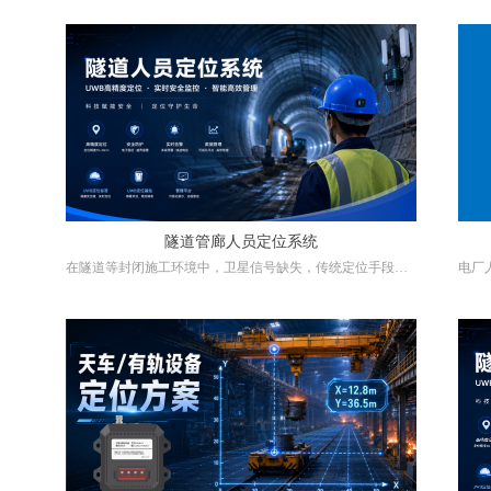
极易发生碰撞事故，造成人员伤亡或设备损坏。为此，我们
供电
提出一套基于高精度无线脉冲测距技术的智能防撞方案，旨
方案
在实现“人车分离难实现，但碰撞可避免”的目标。
隧道管廊人员定位系统
在隧道等封闭施工环境中，卫星信号缺失，传统定位手段失
电厂
效，人员位置与安全监控成为管理难点。UWB（超宽带）定
对人
位技术利用纳秒级窄脉冲信号，基于TOF/TDOA测距原理，
监控
实现10-30厘米级高精度定位，并具备强抗多径干扰和穿透能
作业
力，成为隧道人员定位的理想方案。
分析