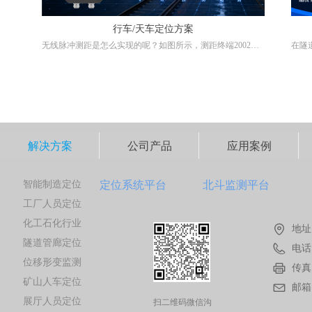
行车/天车定位方案
无线脉冲测距是怎么实现的呢？如图所示，测距终端2002，
在隧
会按照一定的通信频率发起请求测距的脉冲信号，终端2001
效，
收到2002的脉冲信号后，会回复一个脉冲信号，通过脉冲信
位技
号在两个终端之间的飞行时间乘以脉冲飞行速度，就可以计
实现
算出两个终端的距离，我们测距终端的测距精度可到10厘
力，
米。
如图所示为2001和2002的实时测距情况，这个图片是我们测
距终端配置软件的显示界面，通过软件我们可以直观的看到
解决方案
公司产品
应用案例
测距的情况，通过配置软件可以设置终端的相关参数。
脉冲测距技术，相比于其他技术有什么特点呢？特点1是，精
度高，测距精度可以做到稳定的10厘米，并且不会产生累计
智能制造定位
误差；特点2，在使用过程中不需要校准，也不需要维护；特
定位系统平台
北斗监测平台
点3，该技术不受工厂粉尘，水汽环境影响定位精度；特点
工厂人员定位
4，测距终端安装方便，只需供电就可以使用，设备采用工业
化工石化行业
级标准设计，防护等级IP六七，支持365天连续运行。
地址
测距终端可选配485或者网口输出数据，可以根据需要选择其
隧道管廊定位
中一种数据输出接口，终端支持Modbus-RTU通信协议，方便
电话
和PLC对接，网口输出支持UDP和TCP通信协议，同时还可
位移形变监测
传真
选配4G通信方式获取数据。
矿山人车定位
邮箱
展厅人员定位
扫二维码微信沟