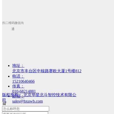
2026-06-28
2026露天矿山车辆人员定位.pdf
끂
158
25.94 MB
扫二维码微信沟
通
2026-06-28
2026化工厂人员定位方案.pdf
끂
160
22.97 MB
2026-06-28
2026储罐区域人员定位方案.pdf
地址：
끂
148
24.6 MB
北京市丰台区中核路赛欧大厦1号楼812
电话：
15210640466
传真：
2021-11-18
USB转485驱动小黑.zip
010-68214881
版权所有：
北京华星北斗智控技术有限公
邮箱：
끂
968
1.97 MB
司
sales@hxuwb.com
끸