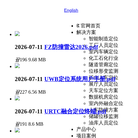
English
ꀇ
官网首页
解决方案
智能制造定位
工厂人员定位
2026-07-11
FZ防撞雷达2026.pdf
室内车辆定位
化工石化行业
끂
196
9.68 MB
隧道管廊定位
位移形变监测
矿山人车定位
2026-07-11
UWB定位系统用户手册.pdf
展厅人员定位
天车定位方案
끂
227
6.56 MB
数据机房定位
室内外融合定位
人车防撞方案
2026-07-11
URTC融合定位终端.pdf
储罐位移监测
油库人员定位
끂
191
8.6 MB
产品中心
项目案例