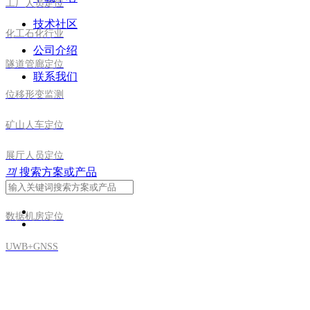
工厂人员定位
技术社区
化工石化行业
公司介绍
隧道管廊定位
联系我们
位移形变监测
矿山人车定位
展厅人员定位
끠
搜索方案或产品
天车定位方案
数据机房定位
UWB+GNSS