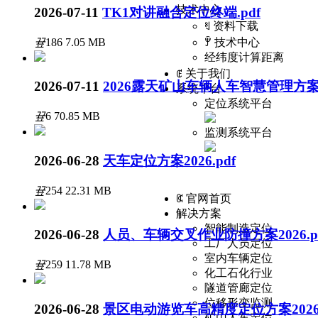
技术中心
2026-07-11
TK1对讲融合定位终端.pdf
ꄔ
资料下载
끂
186
7.05 MB
ꂕ
技术中心
经纬度计算距离
ꂅ
关于我们
2026-07-11
2026露天矿山车辆人车智慧管理方案.
系统平台
定位系统平台
끂
6
70.85 MB
监测系统平台
2026-06-28
天车定位方案2026.pdf
끂
254
22.31 MB
ꀇ
官网首页
解决方案
智能制造定位
2026-06-28
人员、车辆交叉作业防撞方案2026.p
工厂人员定位
室内车辆定位
끂
259
11.78 MB
化工石化行业
隧道管廊定位
位移形变监测
2026-06-28
景区电动游览车高精度定位方案2026.
矿山人车定位