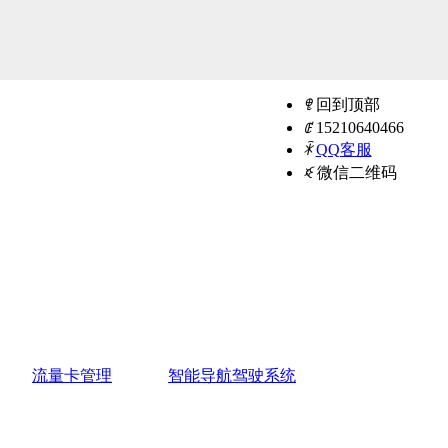
ꁸ
回到顶部
ꂅ
15210640466
ꁗ
QQ客服
ꀥ
微信二维码
流量卡管理
智能导航驾驶系统