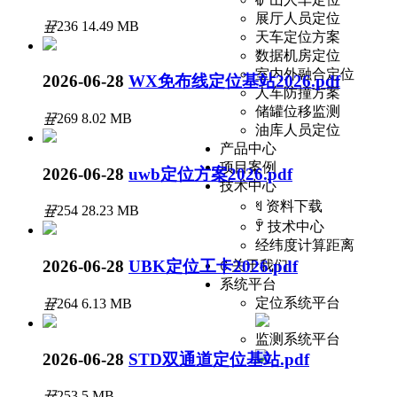
展厅人员定位
끂
236
14.49 MB
天车定位方案
数据机房定位
室内外融合定位
2026-06-28
WX免布线定位基站2026.pdf
人车防撞方案
储罐位移监测
끂
269
8.02 MB
油库人员定位
产品中心
项目案例
2026-06-28
uwb定位方案2026.pdf
技术中心
ꄔ
资料下载
끂
254
28.23 MB
ꂕ
技术中心
经纬度计算距离
2026-06-28
UBK定位工卡2026.pdf
ꂅ
关于我们
系统平台
定位系统平台
끂
264
6.13 MB
监测系统平台
2026-06-28
STD双通道定位基站.pdf
끂
253
5 MB