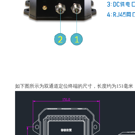
如下图所示为双通道定位终端的尺寸，长度约为151毫米，