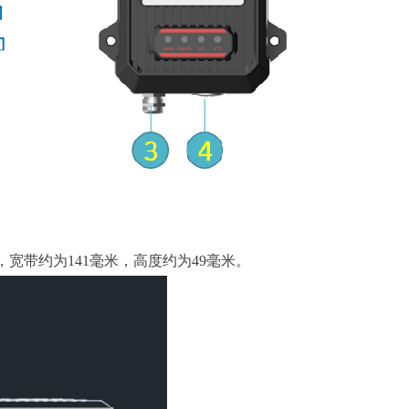
宽带约为141毫米，高度约为49毫米。