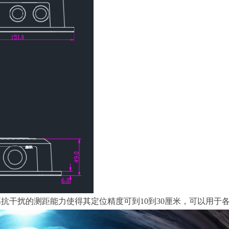
抗干扰的测距能力使得其定位精度可到10到30厘米，可以用于