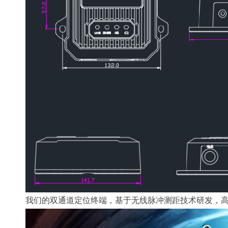
我们的双通道定位终端，基于无线脉冲测距技术研发，高