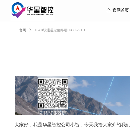
ꀇ
官网首页
官网
ꄲ
UWB双通道定位终端HXZK-STD
大家好，我是华星智控公司小智，今天我给大家介绍我们