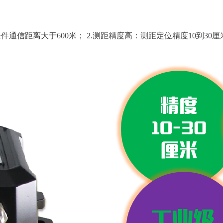
通信距离大于600米； 2.测距精度高：测距定位精度10到30厘米