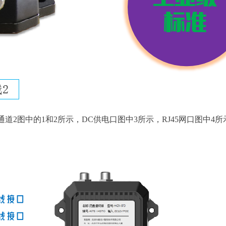
2图中的1和2所示，DC供电口图中3所示，RJ45网口图中4所