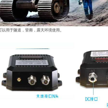
，可以用于隧道，管廊，露天环境使用。