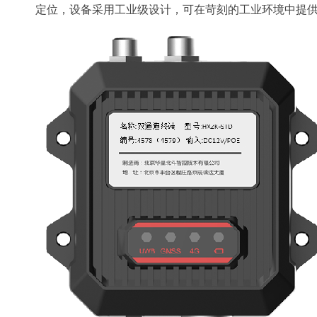
定位，设备采用工业级设计，可在苛刻的工业环境中提供