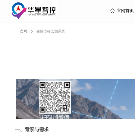
ꀇ
官网首页
官网
ꄲ
储罐位移监测系统
一、背景与需求