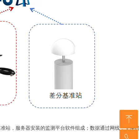
ꁸ
基准站，服务器安装的监测平台软件组成；数据通过网线，交换
ꂅ
回到顶部