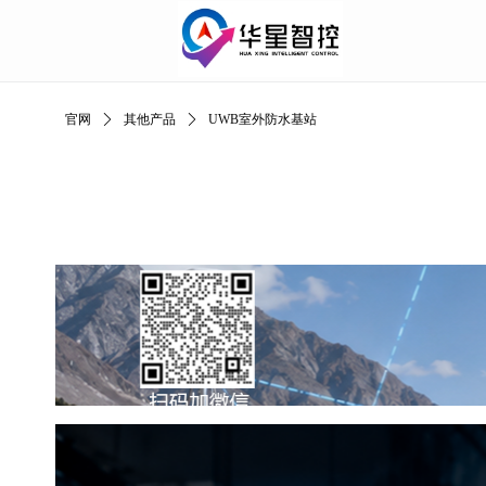
官网
ꄲ
其他产品
ꄲ
UWB室外防水基站