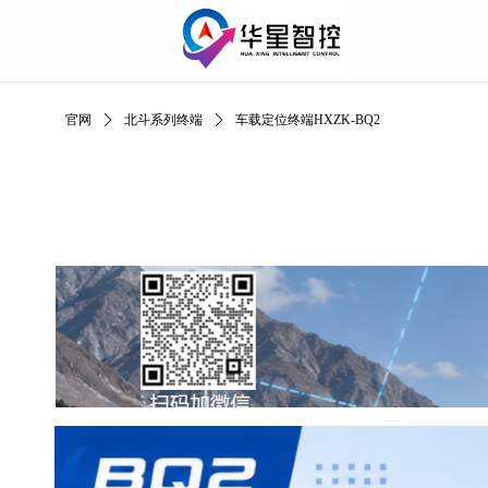
官网
ꄲ
北斗系列终端
ꄲ
车载定位终端HXZK-BQ2